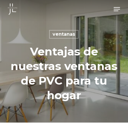
Skip
Men
to
main
content
ventanas
Ventajas de
nuestras ventanas
de PVC para tu
hogar