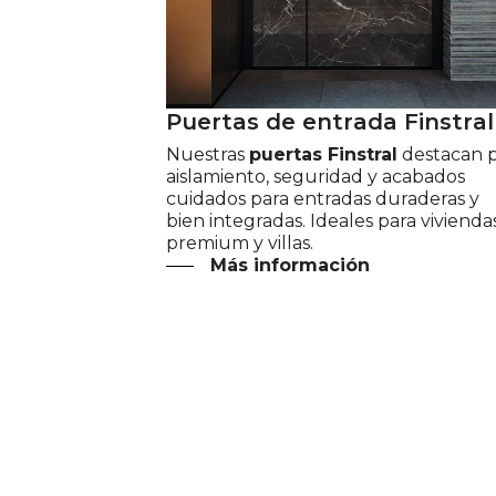
P
u
e
r
t
a
s
d
e
e
n
t
r
a
d
a
F
i
n
s
t
r
a
l
Nuestras
puertas Finstral
destacan 
aislamiento, seguridad y acabados
cuidados para entradas duraderas y
bien integradas. Ideales para vivienda
premium y villas.
Más información