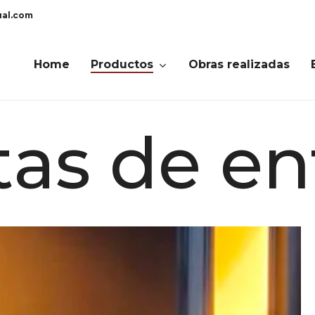
ual.com
Home
Productos
Obras realizadas
t
a
s
d
e
e
n