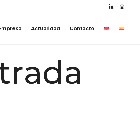
linkedin
instagra
Empresa
Actualidad
Contacto
t
r
a
d
a