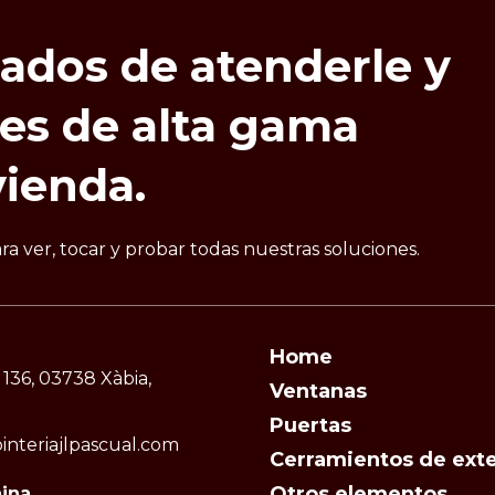
tados
de
atenderle
y
nes
de
alta
gama
vienda.
 ver, tocar y probar todas nuestras soluciones.
Home
 136, 03738 Xàbia,
Ventanas
Puertas
interiajlpascual.com
Cerramientos de exte
Otros elementos
ina