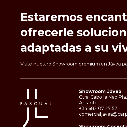
Estaremos
encan
ofrecerle
solucio
adaptadas
a
su
vi
Visite nuestro Showroom premium en Jávea para
Showroom Jávea
Ctra. Cabo la Nao Pla,
Alicante
+34 682 07 27 52
comercialjavea@carp
Showroom Cocenta