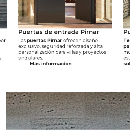
P
u
e
r
t
a
s
d
e
e
n
t
r
a
d
a
P
i
r
n
a
r
P
por
Las
puertas Pirnar
ofrecen diseño
Te
exclusivo, seguridad reforzada y alta
pa
personalización para villas y proyectos
mo
s
singulares.
est
Más información
so