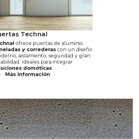
u
e
r
t
a
s
T
e
c
h
n
a
l
chnal
ofrece puertas de aluminio
neladas y correderas
con un diseño
derno, aislamiento, seguridad y gran
abilidad. Ideales para integrar
luciones domóticas
.
Más información