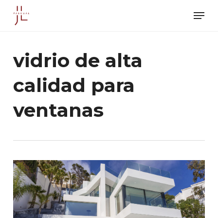
Skip
Men
to
main
content
vidrio de alta
calidad para
ventanas