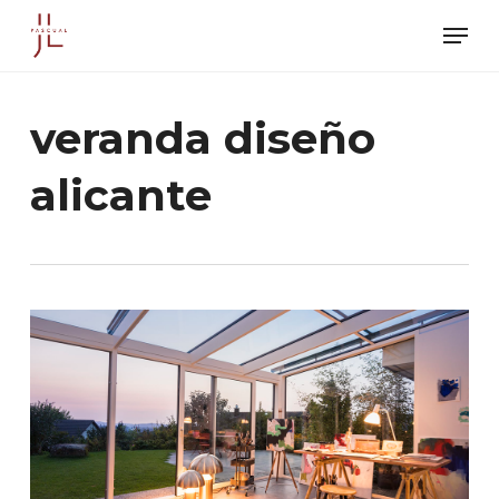
Skip
Men
to
main
content
veranda diseño
alicante