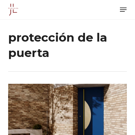
Skip
Men
to
main
content
protección de la
puerta