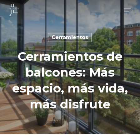
Skip
Men
to
main
content
Cerramientos
Cerramientos de
balcones: Más
espacio, más vida,
más disfrute