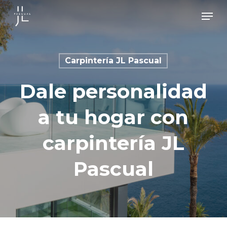
Skip
Men
to
main
content
Carpintería JL Pascual
Dale personalidad
a tu hogar con
carpintería JL
Pascual