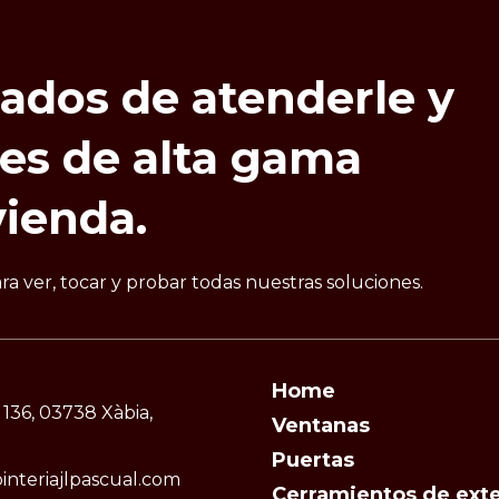
tados
de
atenderle
y
nes
de
alta
gama
vienda.
 ver, tocar y probar todas nuestras soluciones.
Home
 136, 03738 Xàbia,
Ventanas
Puertas
interiajlpascual.com
Cerramientos de exte