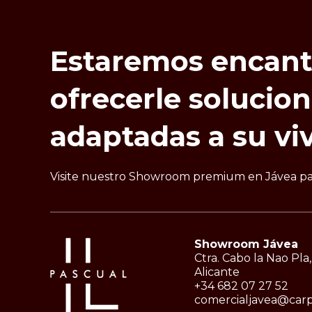
Estaremos
encan
ofrecerle
solucio
adaptadas
a
su
vi
Visite nuestro Showroom premium en Jávea para
Showroom Jávea
Ctra. Cabo la Nao Pla,
Alicante
+34 682 07 27 52
comercialjavea@carp