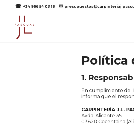
Skip
+34 966 54 03 18
presupuestos@carpinteriajlpasc
to
main
content
Política
1. Responsab
En cumplimiento del 
informa que el respon
CARPINTERÍA J.L. PA
Avda. Alicante 35
03820 Cocentaina (Al