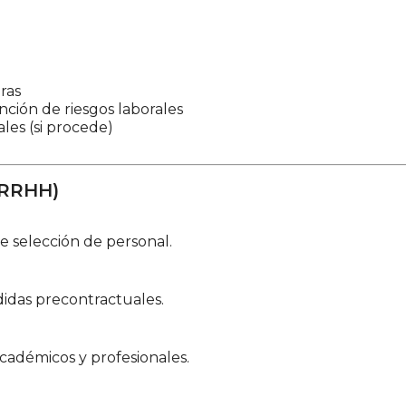
a
ras
nción de riesgos laborales
les (si procede)
(RRHH)
e selección de personal.
idas precontractuales.
 académicos y profesionales.